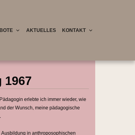
BOTE
AKTUELLES
KONTAKT
g 1967
-Pädagogin erlebte ich immer wieder, wie
stand der Wunsch, meine pädagogische
.
ge Ausbildung in anthroposophischen